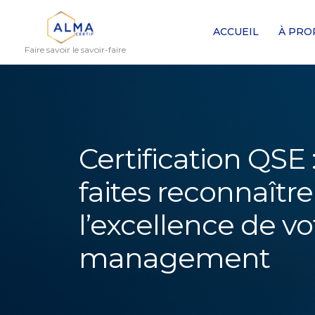
Aller
au
ACCUEIL
À PRO
contenu
Faire savoir le savoir-faire
Certification QSE 
faites reconnaître
l’excellence de vo
management